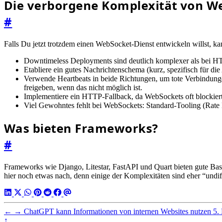
Die verborgene Komplexität von W
#
Falls Du jetzt trotzdem einen WebSocket-Dienst entwickeln willst, ka
Downtimeless Deployments sind deutlich komplexer als bei H
Etabliere ein gutes Nachrichtenschema (kurz, spezifisch für di
Verwende Heartbeats in beide Richtungen, um tote Verbindung
freigeben, wenn das nicht möglich ist.
Implementiere ein HTTP-Fallback, da WebSockets oft blockiert
Viel Gewohntes fehlt bei WebSockets: Standard-Tooling (Rate L
Was bieten Frameworks?
#
Frameworks wie Django, Litestar, FastAPI und Quart bieten gute Bas
hier noch etwas nach, denn einige der Komplexitäten sind eher “undiff
←
→
ChatGPT kann Informationen von internen Websites nutzen
5.
↑