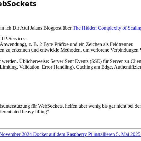
ebSockets
nn ich Dir Atul Jalans Blogpost über
The Hidden Complexity of Scali
TTP-Services.
e Anwendung), z. B. 2-Byte-Präfixe und ein Zeichen als Feldtrenner.
en zu erkennen und entwickle Methoden, um verlorene Verbindungen W
 werden. Üblicherweise: Server-Sent Events (SSE) für Server-zu-Clie
imiting, Validation, Error Handling), Caching am Edge, Authentifizier
isunterstützung für WebSockets, helfen aber wenig bis gar nicht bei 
erentiated heavy lifting”.
 November 2024
Docker auf dem Raspberry Pi installieren
5. Mai 2025