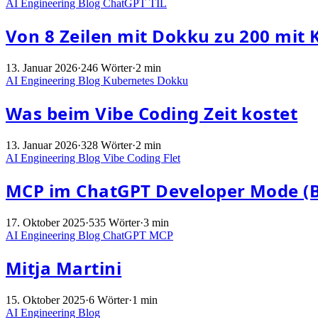
AI Engineering
Blog
ChatGPT
TIL
Von 8 Zeilen mit Dokku zu 200 mit
13. Januar 2026
·
246 Wörter
·
2 min
AI Engineering
Blog
Kubernetes
Dokku
Was beim Vibe Coding Zeit kostet
13. Januar 2026
·
328 Wörter
·
2 min
AI Engineering
Blog
Vibe Coding
Flet
MCP im ChatGPT Developer Mode (B
17. Oktober 2025
·
535 Wörter
·
3 min
AI Engineering
Blog
ChatGPT
MCP
Mitja Martini
15. Oktober 2025
·
6 Wörter
·
1 min
AI Engineering
Blog